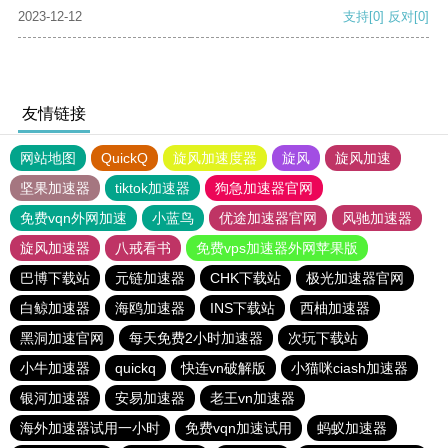
2023-12-12
支持
[0]
反对
[0]
友情链接
网站地图
QuickQ
旋风加速度器
旋风
旋风加速
坚果加速器
tiktok加速器
狗急加速器官网
免费vqn外网加速
小蓝鸟
优途加速器官网
风驰加速器
旋风加速器
八戒看书
免费vps加速器外网苹果版
巴博下载站
元链加速器
CHK下载站
极光加速器官网
白鲸加速器
海鸥加速器
INS下载站
西柚加速器
黑洞加速官网
每天免费2小时加速器
次玩下载站
小牛加速器
quickq
快连vn破解版
小猫咪ciash加速器
银河加速器
安易加速器
老王vn加速器
海外加速器试用一小时
免费vqn加速试用
蚂蚁加速器