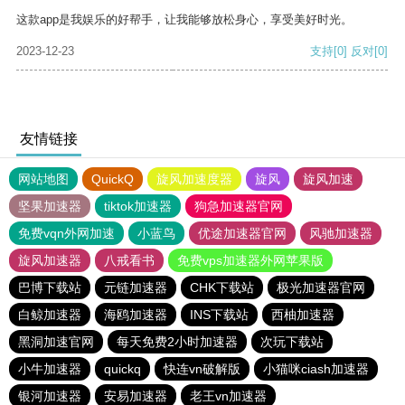
这款app是我娱乐的好帮手，让我能够放松身心，享受美好时光。
2023-12-23
支持
[0]
反对
[0]
友情链接
网站地图
QuickQ
旋风加速度器
旋风
旋风加速
坚果加速器
tiktok加速器
狗急加速器官网
免费vqn外网加速
小蓝鸟
优途加速器官网
风驰加速器
旋风加速器
八戒看书
免费vps加速器外网苹果版
巴博下载站
元链加速器
CHK下载站
极光加速器官网
白鲸加速器
海鸥加速器
INS下载站
西柚加速器
黑洞加速官网
每天免费2小时加速器
次玩下载站
小牛加速器
quickq
快连vn破解版
小猫咪ciash加速器
银河加速器
安易加速器
老王vn加速器