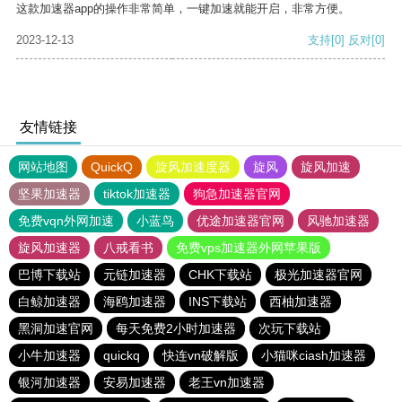
这款加速器app的操作非常简单，一键加速就能开启，非常方便。
2023-12-13
支持
[0]
反对
[0]
友情链接
网站地图
QuickQ
旋风加速度器
旋风
旋风加速
坚果加速器
tiktok加速器
狗急加速器官网
免费vqn外网加速
小蓝鸟
优途加速器官网
风驰加速器
旋风加速器
八戒看书
免费vps加速器外网苹果版
巴博下载站
元链加速器
CHK下载站
极光加速器官网
白鲸加速器
海鸥加速器
INS下载站
西柚加速器
黑洞加速官网
每天免费2小时加速器
次玩下载站
小牛加速器
quickq
快连vn破解版
小猫咪ciash加速器
银河加速器
安易加速器
老王vn加速器