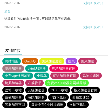
2023-12-16
支持
[0]
反对
[0]
游客
这款软件的功能非常全面，可以满足我所有需求。
2023-12-16
支持
[0]
反对
[0]
友情链接
网站地图
QuickQ
旋风加速度器
旋风
旋风加速
坚果加速器
tiktok加速器
狗急加速器官网
免费vqn外网加速
小蓝鸟
优途加速器官网
风驰加速器
旋风加速器
八戒看书
免费vps加速器外网苹果版
巴博下载站
元链加速器
CHK下载站
极光加速器官网
白鲸加速器
海鸥加速器
INS下载站
西柚加速器
黑洞加速官网
每天免费2小时加速器
次玩下载站